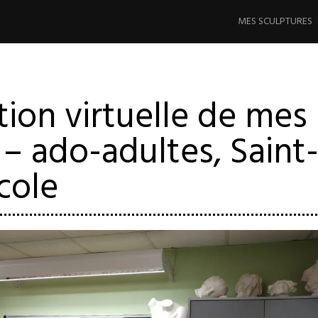
Aller
au
MES SCULPTURES
contenu
principal
tion virtuelle de mes
 – ado-adultes, Saint
cole