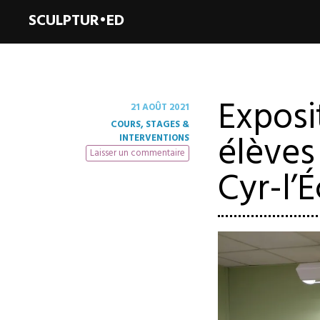
SCULPTUR•ED
Exposi
21 AOÛT 2021
COURS, STAGES &
élèves
INTERVENTIONS
Laisser un commentaire
Cyr-l’É