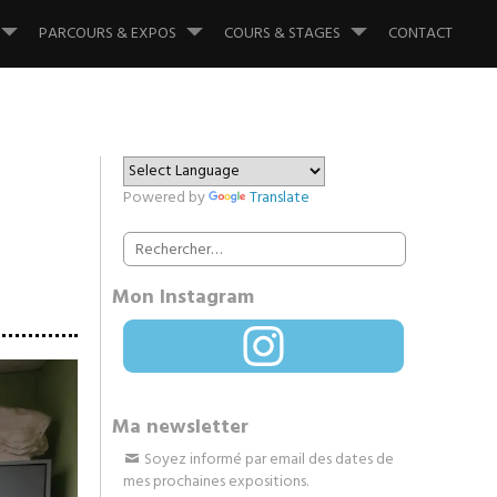
PARCOURS & EXPOS
COURS & STAGES
CONTACT
Powered by
Translate
-
Rechercher :
Mon Instagram
Instagram
Ma newsletter
Soyez informé par email des dates de
mes prochaines expositions.