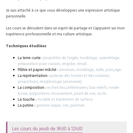
Je suis attaché à ce que vous développiez une expression artistique
personnelle.
Les cours se déroulent dans un esprit de partage et s’appuient sur mon
expérience professionnelle et ma culture artistique.
Techniques étudiées
La terre-cuite :
propriétés de l’argile, modelage, assemblage,
préparation pour cuisson, engobe, émail.
Plâtre et papier mâché :
armature, modelage, taille, ponçage.
La représentation :
justesse des formes et des volumes,
proportions, morphologie (anatomie).
La composition :
recherches préliminaires, bas-reliefs, ronde-
bosse, proportions, mouvement, point de vue, socle.
La touche :
modelé et traitement de surface.
La patine :
gomme-laque, cire, peinture.
Les cours du jeudi de 9h30 à 12h30