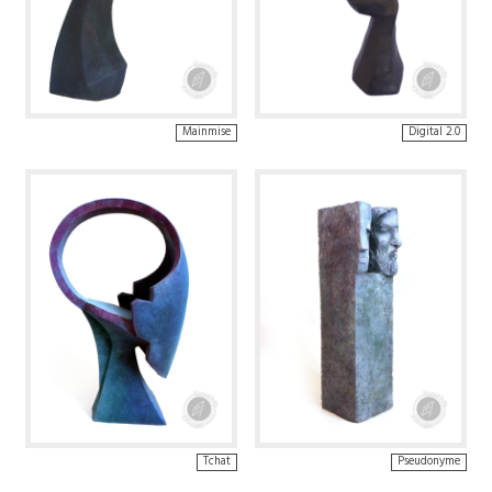
Mainmise
Digital 2.0
Tchat
Pseudonyme