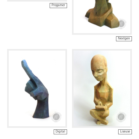
Progamer
Nextgen
Digital
Liseuse