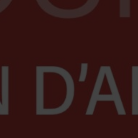
rt d’Igny — du 7