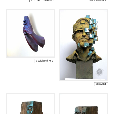
GAFAM – Microsoft
Social@Sophia
Social@Milena
Snowden