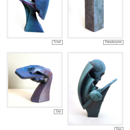
Tchat
Pseudonyme
Zap
Flux