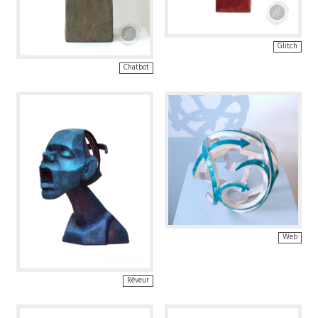
Glitch
Chatbot
Web
Rêveur