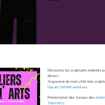
Découvrez les sculptures réalisées 
élèves !
J’exposerai de mon côté mes sculp
Hub
et
GAFAM-windows
Présentation des travaux des
atelie
Them’Arts
: