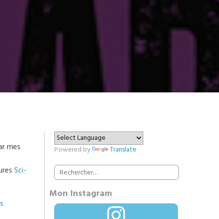
par mes
Powered by
Translate
Rechercher :
tures
Sci-
Mon Instagram
rs
Instagram