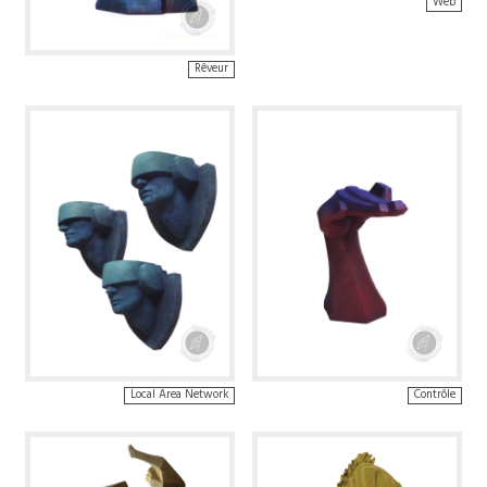
Web
Rêveur
Local Area Network
Contrôle