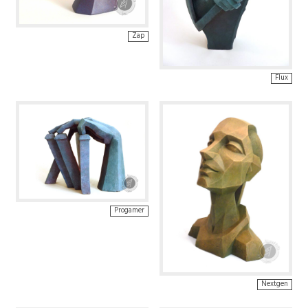
Zap
Flux
Progamer
Nextgen