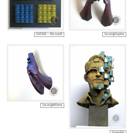
GAFAM – Microsoft
Social@Sophia
Social@Milena
Snowden