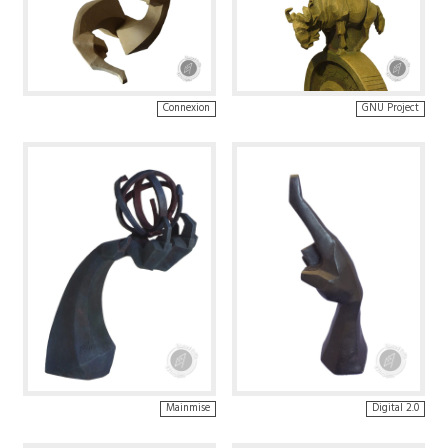
Connexion
GNU Project
Mainmise
Digital 2.0