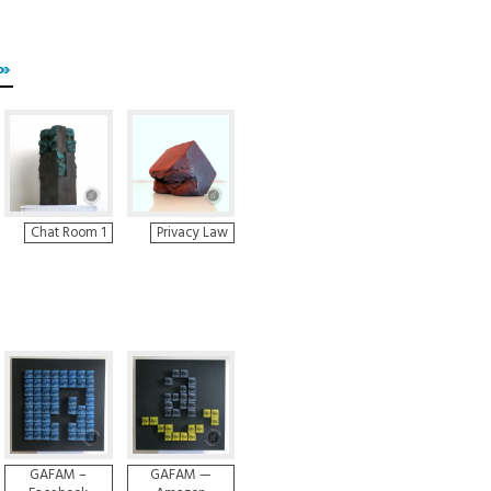
»
Privacy Law
Chat Room 1
GAFAM –
GAFAM —