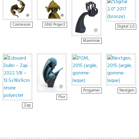
Connexion
GNU Project
Digital 2.0
Mainmise
Progamer
Nextgen
Flux
Zap