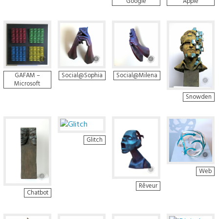
Google
Apple
GAFAM –
Social@Sophia
Social@Milena
Microsoft
Snowden
Glitch
Web
Rêveur
Chatbot