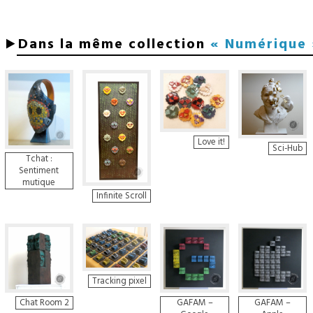
Dans la même collection
« Numérique 
Love it!
Sci-Hub
Tchat :
Sentiment
mutique
Infinite Scroll
Tracking pixel
Chat Room 2
GAFAM –
GAFAM –