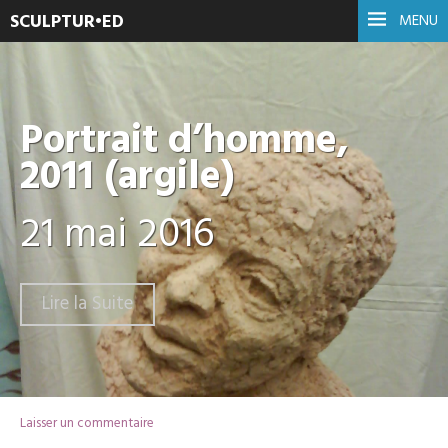
SCULPTUR•ED
MENU
Portrait d’homme,
2011 (argile)
21 mai 2016
Lire la Suite
Laisser un commentaire