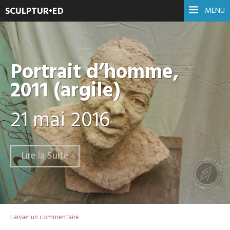
SCULPTUR•ED
MENU
Portrait d’homme,
2011 (argile)
21 mai 2016
Lire la Suite
Laisser un commentaire