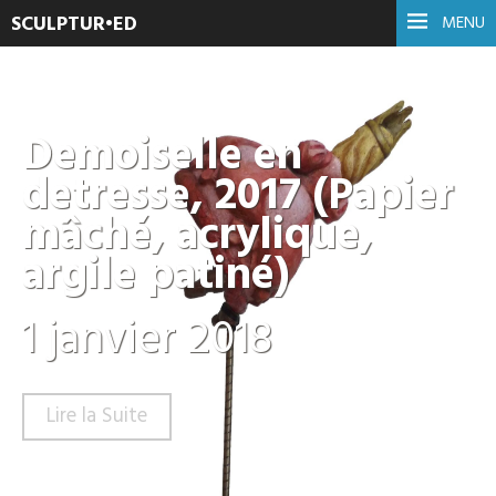
SCULPTUR•ED
MENU
Demoiselle en
detresse, 2017 (Papier
mâché, acrylique,
argile patiné)
1 janvier 2018
Lire la Suite