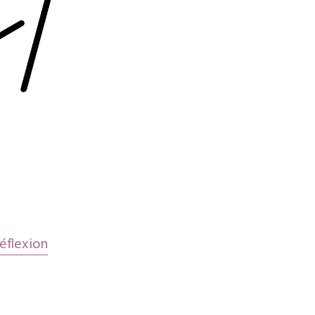
gation
les
éflexion