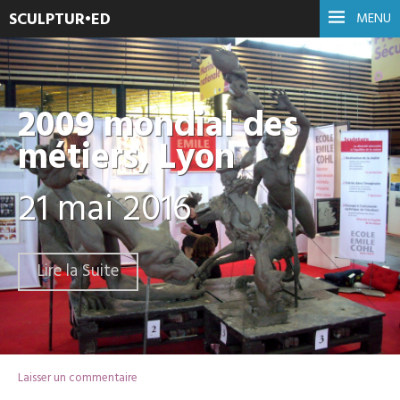
SCULPTUR•ED
MENU
2009 mondial des
métiers, Lyon
21 mai 2016
Lire la Suite
Laisser un commentaire