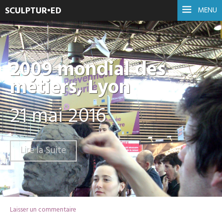
SCULPTUR•ED
MENU
2009 mondial des
métiers, Lyon
21 mai 2016
Lire la Suite
Laisser un commentaire