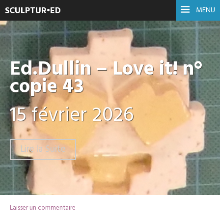
SCULPTUR•ED
MENU
Ed.Dullin – Love it! n°
copie 43
15 février 2026
Lire la Suite
Laisser un commentaire