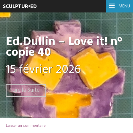
SCULPTUR•ED
MENU
Ed.Dullin – Love it! n°
copie 40
15 février 2026
Lire la Suite
Laisser un commentaire