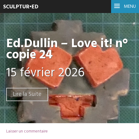
SCULPTUR•ED
MENU
Ed.Dullin – Love it! n°
copie 24
15 février 2026
Lire la Suite
Laisser un commentaire