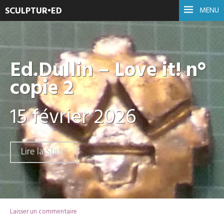
SCULPTUR•ED
MENU
Ed.Dullin – Love it! n°
copie 2
15 février 2026
Lire la Suite
Laisser un commentaire