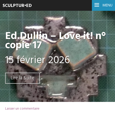
SCULPTUR•ED
MENU
Ed.Dullin – Love it! n°
copie 17
15 février 2026
Lire la Suite
Laisser un commentaire