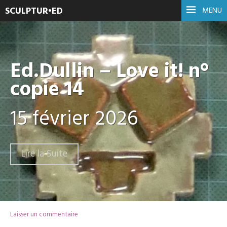
SCULPTUR•ED
MENU
Ed.Dullin – Love it! n°
copie 14
15 février 2026
Lire la Suite
Laisser un commentaire