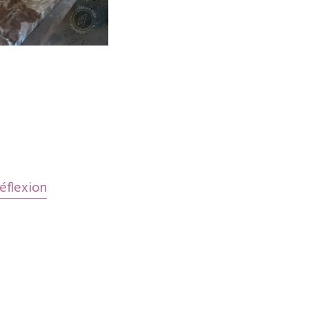
gation
les
éflexion