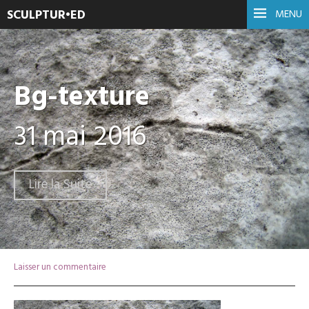
SCULPTUR•ED
MENU
Bg-texture
31 mai 2016
Lire la Suite
Laisser un commentaire