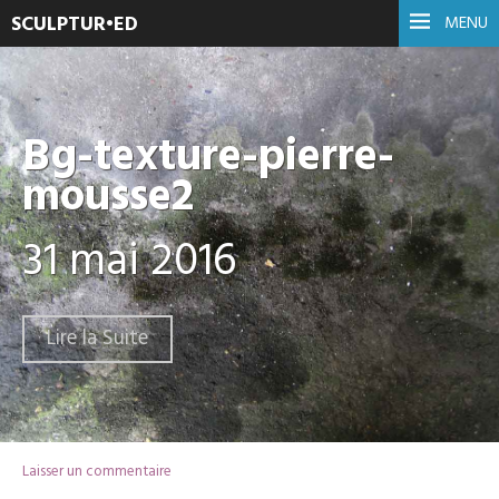
SCULPTUR•ED
MENU
Bg-texture-pierre-
mousse2
31 mai 2016
Lire la Suite
Laisser un commentaire