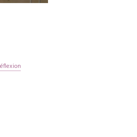
gation
les
éflexion