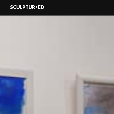
SCULPTUR•ED