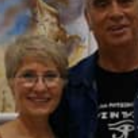
15576094544802