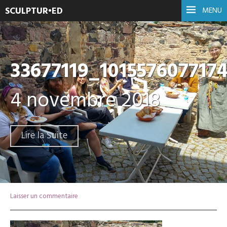
SCULPTUR•ED
MENU
33677119_101557607717
4 novembre 2018
Lire la Suite
Laisser un commentaire