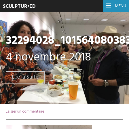
SCULPTUR•ED
MENU
32294028_10156408038
4 novembre 2018
Lire la Suite
Laisser un commentaire