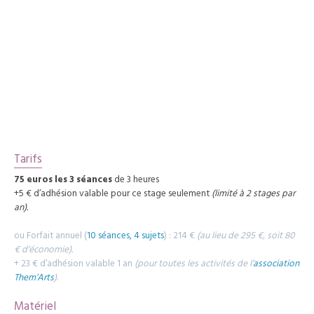
Tarifs
75 euros les 3 séances
de 3 heures
+5 € d’adhésion valable pour ce stage seulement
(limité à 2 stages par
an).
ou Forfait annuel (
10 séances, 4 sujets
) : 214 €
(au lieu de 295 €, soit 80
€ d’économie).
+ 23 € d’adhésion valable 1 an
(pour toutes les activités de l’
association
Them’Arts
)
.
Matériel