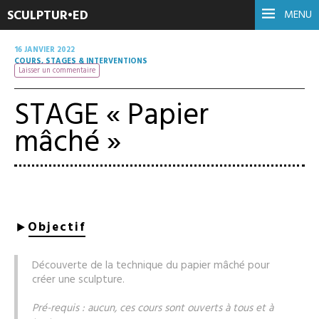
SCULPTUR•ED
MENU
16 JANVIER 2022
COURS, STAGES & INTERVENTIONS
Laisser un commentaire
STAGE « Papier
mâché »
Objectif
Découverte de la technique du papier mâché pour
créer une sculpture.
Pré-requis : aucun, ces cours sont ouverts à tous et à